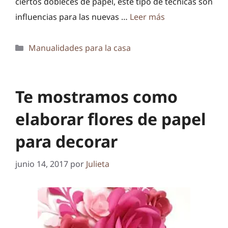
ciertos dobleces de papel, este tipo de técnicas son
influencias para las nuevas …
Leer más
Categorías
Manualidades para la casa
Te mostramos como
elaborar flores de papel
para decorar
junio 14, 2017
por
Julieta