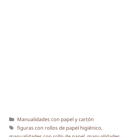
Categorías
Manualidades con papel y cartón
Etiquetas
figuras con rollos de papel higiénico
,
manualidades con rollo de papel
,
manualidades