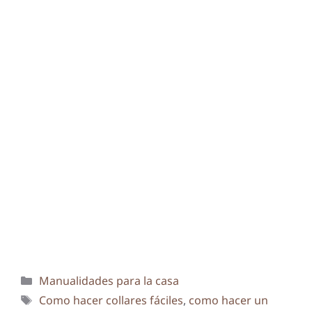
Categorías
Manualidades para la casa
Etiquetas
Como hacer collares fáciles
,
como hacer un