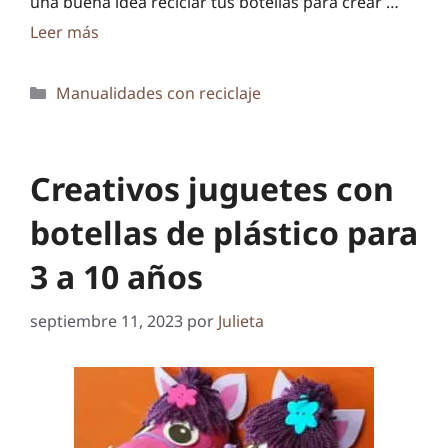
una buena idea reciclar tus botellas para crear …
Leer más
Categorías
Manualidades con reciclaje
Creativos juguetes con
botellas de plástico para
3 a 10 años
septiembre 11, 2023
por
Julieta