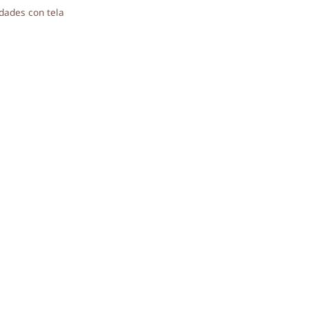
ías
dades con tela