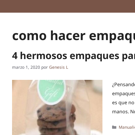
como hacer empaqu
4 hermosos empaques par
marzo 1, 2020
por
Genesis L
¿Pensando
empaques 
es que no
manos. No
Categor
Manuali