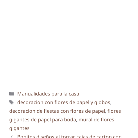
Categorías
Manualidades para la casa
Etiquetas
decoracion con flores de papel y globos
,
decoracion de fiestas con flores de papel
,
flores
gigantes de papel para boda
,
mural de flores
gigantes
Bonitos diseños al forrar cajas de carton con