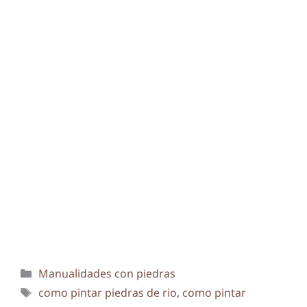
Categorías
Manualidades con piedras
Etiquetas
como pintar piedras de rio
,
como pintar