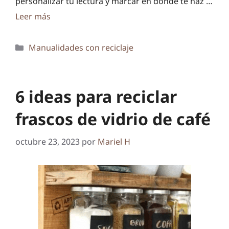
personalizar tu lectura y marcar en dónde te haz …
Leer más
Categorías
Manualidades con reciclaje
6 ideas para reciclar
frascos de vidrio de café
octubre 23, 2023
por
Mariel H