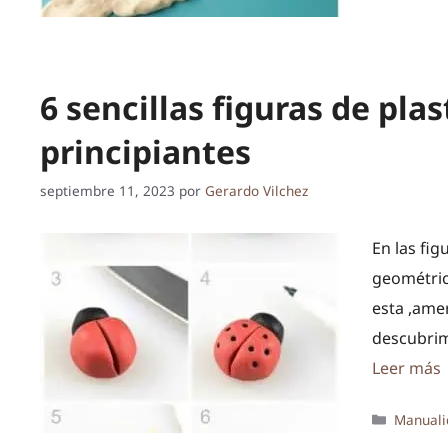
6 sencillas figuras de plas
principiantes
septiembre 11, 2023
por
Gerardo Vilchez
En las fig
geométrica
esta ,ame
descubrim
Leer más
Categor
Manuali