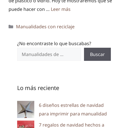
de plástico o vidrio. Hoy te mostraremos que se
puede hacer con …
Leer más
Categorías
Manualidades con reciclaje
¿No encontraste lo que buscabas?
Buscar
Lo más reciente
6 diseños estrellas de navidad
para imprimir para manualidad
7 regalos de navidad hechos a