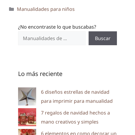
Categorías
Manualidades para niños
¿No encontraste lo que buscabas?
Buscar
Lo más reciente
6 diseños estrellas de navidad
para imprimir para manualidad
7 regalos de navidad hechos a
mano creativos y simples
6 elementos en como decorar un