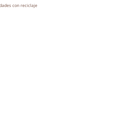
ías
dades con reciclaje