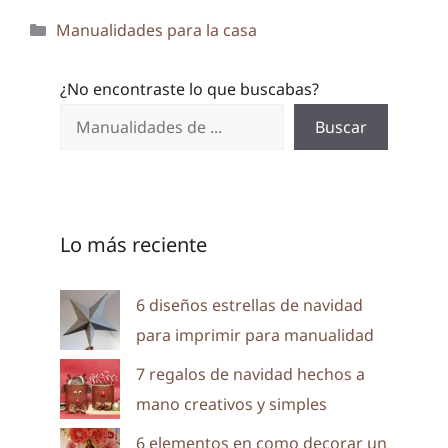
Categorías
Manualidades para la casa
¿No encontraste lo que buscabas?
Buscar
Lo más reciente
6 diseños estrellas de navidad
para imprimir para manualidad
7 regalos de navidad hechos a
mano creativos y simples
6 elementos en como decorar un