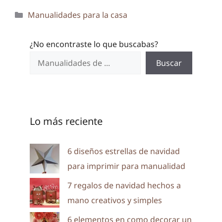
Categorías
Manualidades para la casa
¿No encontraste lo que buscabas?
Buscar
Lo más reciente
6 diseños estrellas de navidad
para imprimir para manualidad
7 regalos de navidad hechos a
mano creativos y simples
6 elementos en como decorar un