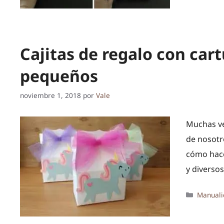
Cajitas de regalo con car
pequeños
noviembre 1, 2018
por
Vale
Muchas ve
de nosotr
cómo hace
y diverso
Categor
Manuali