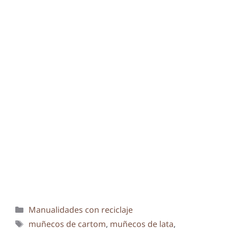
Categorías
Manualidades con reciclaje
Etiquetas
muñecos de cartom
,
muñecos de lata
,