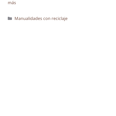
más
Categorías
Manualidades con reciclaje