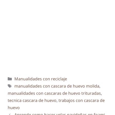
Categorías
Manualidades con reciclaje
Etiquetas
manualidades con cascara de huevo molida
,
manualidades con cascaras de huevo trituradas
,
tecnica cascara de huevo
,
trabajos con cascara de
huevo
Aprende como hacer velas navideñas en foami