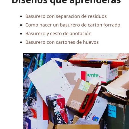
Basurero con separación de residuos
Como hacer un basurero de cartón forrado
Basurero y cesto de anotación
Basurero con cartones de huevos